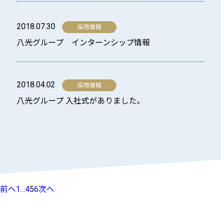
2018.07.30
八光グループ インターンシップ情報
2018.04.02
八光グループ 入社式がありました。
投
前へ
1
…
4
5
6
次へ
稿
の